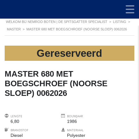
WELKOM BIJ NEMROD BOTEN | DE SPITSGATTER SPECIALIST
>
LISTING
>
MASTER
>
MASTER 680 MET BOEGSCHROEF (NOORSE SLOEP) 0062026
Gereserveerd
MASTER 680 MET
BOEGSCHROEF (NOORSE
SLOEP) 0062026
LENGTE
BOUWJAAR
6,80
1986
BRANDSTOF
MATERIAAL
Diesel
Polyester