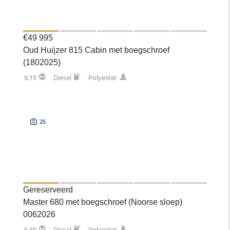
€49 995
Oud Huijzer 815 Cabin met boegschroef
(1802025)
8,15
Diesel
Polyester
25
Gereserveerd
Master 680 met boegschroef (Noorse sloep)
0062026
6,80
Diesel
Polyester