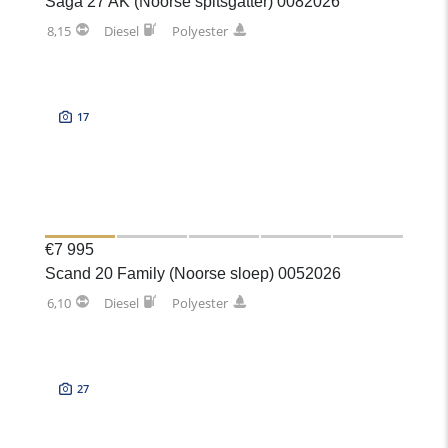
Saga 27 AK (Noorse spitsgatter) 0082026
8,15
Diesel
Polyester
17
€7 995
Scand 20 Family (Noorse sloep) 0052026
6,10
Diesel
Polyester
27