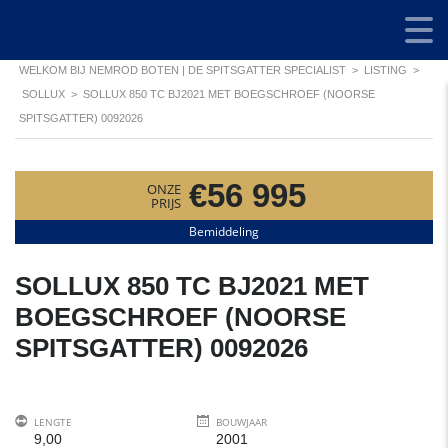
WELKOM BIJ NEMROD BOTEN | DE SPITSGATTER SPECIALIST
>
LISTING
>
SOLLUX
>
SOLLUX 850 TC BJ2021 MET BOEGSCHROEF (NOORSE
SPITSGATTER) 0092026
€56 995
ONZE
PRIJS
Bemiddeling
SOLLUX 850 TC BJ2021 MET
BOEGSCHROEF (NOORSE
SPITSGATTER) 0092026
LENGTE
BOUWJAAR
9,00
2001