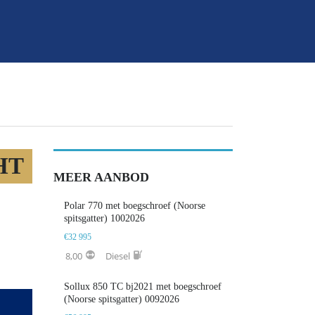
HT
MEER AANBOD
Polar 770 met boegschroef (Noorse
spitsgatter) 1002026
€32 995
8,00
Diesel
Sollux 850 TC bj2021 met boegschroef
(Noorse spitsgatter) 0092026