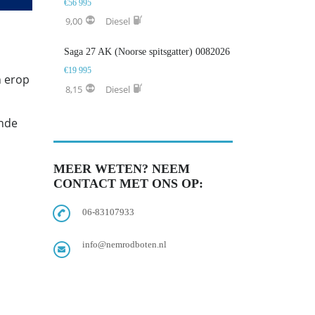
€56 995
9,00
Diesel
Saga 27 AK (Noorse spitsgatter) 0082026
€19 995
n erop
8,15
Diesel
ende
MEER WETEN? NEEM
CONTACT MET ONS OP:
06-83107933
info@nemrodboten.nl