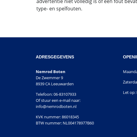
advertentie niet volledig is of een fout bev
type- en spelfouten.
ADRESGEGEVENS
OPENI
Nemrod Boten
Maandag
De Zwemmer 9
Zaterda
8939 CA Leeuwarden
Let op: 
Telefoon: 06-83107933
Of stuur een e-mail naar:
info@nemrodboten.nl
KVK nummer: 86018345
BTW nummer: NL004178977B60