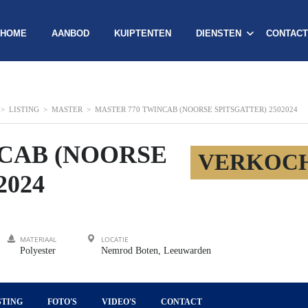
HOME
AANBOD
KUIPTENTEN
DIENSTEN
CONTACT
>
LISTING
>
MASTER
>
MASTER 770 TWINCAB (NOORSE SPITSGATTER) 2502024
NCAB (NOORSE
VERKOC
2024
MATERIAAL
LOCATIE
Polyester
Nemrod Boten, Leeuwarden
STING
FOTO'S
VIDEO'S
CONTACT