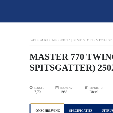
WELKOM BIJ NEMROD BOTEN | DE SPITSGATTER SPECIALIST
MASTER 770 TWI
SPITSGATTER) 250
LENGTE
BOUWJAAR
BRANDSTOF
7,70
1986
Diesel
OMSCHRIJVING
SPECIFICATIES
UITRU