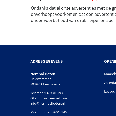
Ondanks dat al onze advertenties met de groo
onverhoopt voorkomen dat een advertentie ni
onder voorbehoud van druk-, type- en spel
ADRESGEGEVENS
OPENI
Nemrod Boten
Maandag
De Zwemmer 9
Zaterda
8939 CA Leeuwarden
Let op: 
Telefoon: 06-83107933
Of stuur een e-mail naar:
info@nemrodboten.nl
KVK nummer: 86018345