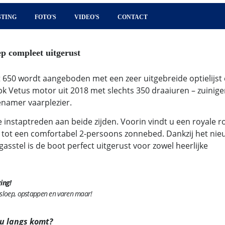
STING
FOTO'S
VIDEO'S
CONTACT
ep compleet uitgerust
 650 wordt aangeboden met een zeer uitgebreide optielijst
pk Vetus motor uit 2018 met slechts 350 draaiuren – zuinige
enamer vaarplezier.
instaptreden aan beide zijden. Voorin vindt u een royale r
ot een comfortabel 2-persoons zonnebed. Dankzij het nie
gasstel is de boot perfect uitgerust voor zowel heerlijke
ing!
e sloep, opstappen en varen maar!
 u langs komt?