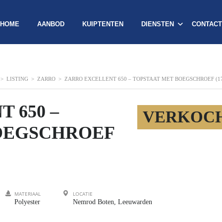
HOME
AANBOD
KUIPTENTEN
DIENSTEN
CONTACT
>
LISTING
>
ZARRO
>
ZARRO EXCELLENT 650 – TOPSTAAT MET BOEGSCHROEF (17
 650 –
VERKOC
OEGSCHROEF
MATERIAAL
LOCATIE
Polyester
Nemrod Boten, Leeuwarden