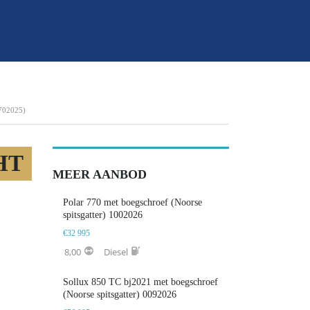
02025)
HT
MEER AANBOD
Polar 770 met boegschroef (Noorse
spitsgatter) 1002026
€32 995
8,00
Diesel
Sollux 850 TC bj2021 met boegschroef
(Noorse spitsgatter) 0092026