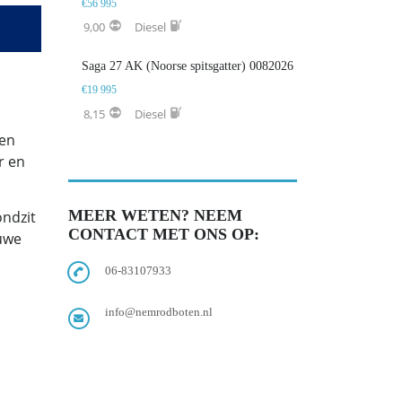
€56 995
9,00
Diesel
Saga 27 AK (Noorse spitsgatter) 0082026
€19 995
8,15
Diesel
 en
r en
MEER WETEN? NEEM
ondzit
CONTACT MET ONS OP:
uwe
06-83107933
info@nemrodboten.nl