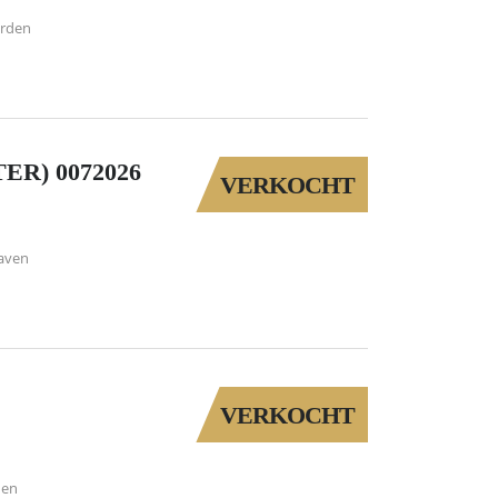
rden
ER) 0072026
VERKOCHT
aven
VERKOCHT
den