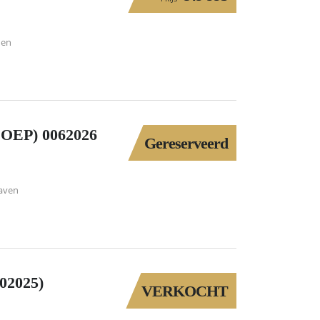
den
EP) 0062026
Gereserveerd
aven
2025)
VERKOCHT