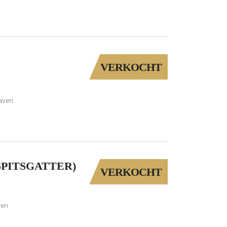
E
VERKOCHT
aven
SPITSGATTER)
VERKOCHT
den