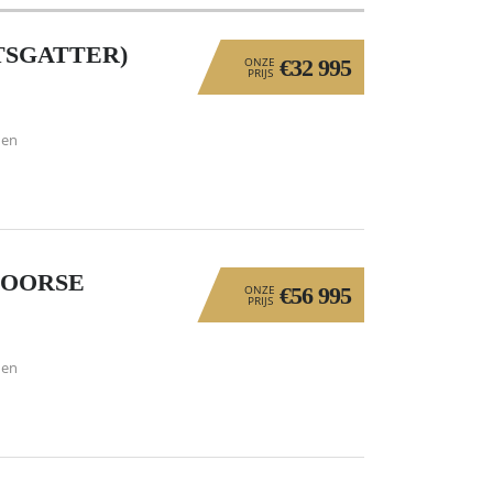
TSGATTER)
ONZE
€32 995
PRIJS
den
NOORSE
ONZE
€56 995
PRIJS
den