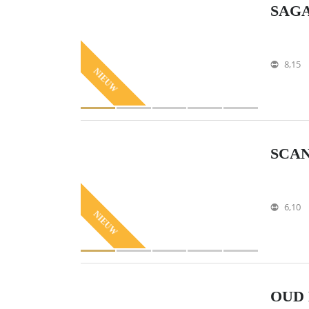
SAGA
8,15
NIEUW
SCAN
6,10
NIEUW
OUD 