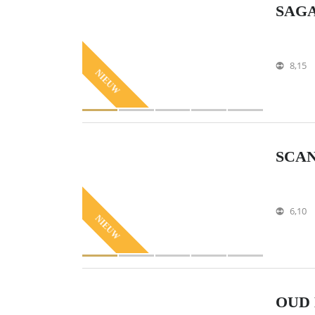
SAGA
8,15
NIEUW
SCAN
6,10
NIEUW
OUD 