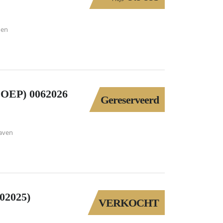
den
EP) 0062026
Gereserveerd
aven
2025)
VERKOCHT