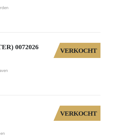
rden
ER) 0072026
VERKOCHT
aven
VERKOCHT
den