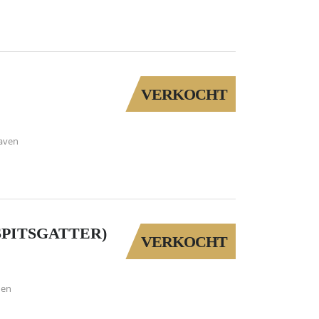
E
VERKOCHT
aven
SPITSGATTER)
VERKOCHT
den