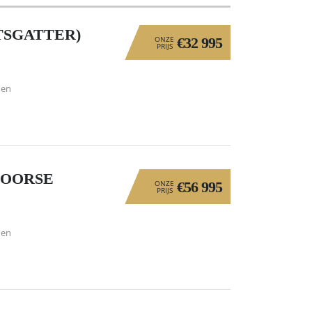
TSGATTER)
ONZE
€32 995
PRIJS
den
NOORSE
ONZE
€56 995
PRIJS
den