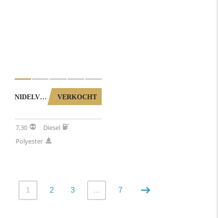
NIDELV 24 CLASSIC MET RONDZIT (NOORSE SPITSGATTER) 0012026
VERKOCHT
7,30
Diesel
Polyester
1
2
3
…
7