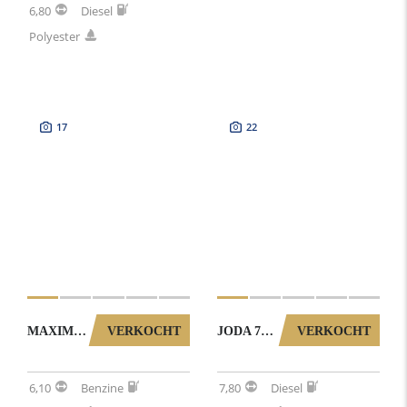
6,80
Diesel
Polyester
17
22
MAXIMA 630 TENDER MET BOEGSCHROEF (1402025)
VERKOCHT
JODA 7500 MET RONDZIT (NOORSE SPITSGATTER) 0072026
VERKOCHT
6,10
Benzine
7,80
Diesel