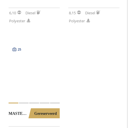
6,10
Diesel
8,15
Diesel
Polyester
Polyester
25
MASTER 680 MET BOEGSCHROEF (NOORSE SLOEP) 0062026
Gereserveerd