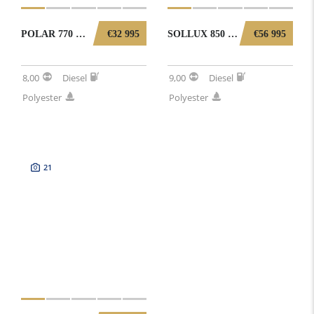
POLAR 770 MET BOEGSCHROEF (NOORSE SPITSGATTER) 1002026
€32 995
SOLLUX 850 TC BJ2021 MET BOEGSCHROEF (NOORSE SPITSGATTER) 0092026
€56 995
8,00
Diesel
9,00
Diesel
Polyester
Polyester
21