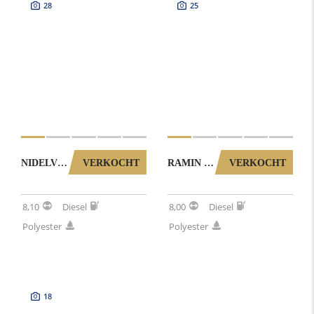
28
25
NIDELV 26 AC (NOORSE SPITSGATTER) 0022026
VERKOCHT
RAMIN 785 MET BOEGSCHROEF (NOORSE SPITSGATTER) 1002025
VERKOCHT
8,10
Diesel
8,00
Diesel
Polyester
Polyester
18