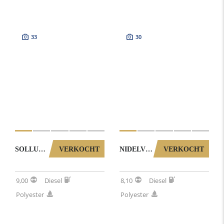
33
30
SOLLUX 850 TC MET BOEGSCHROEF (NOORSE SPITSGATTER) 0042026
VERKOCHT
NIDELV 26 AC MET BOEGSCHROEF (NOORSE SPITSGATTER) 1902025
VERKOCHT
9,00
Diesel
8,10
Diesel
Polyester
Polyester