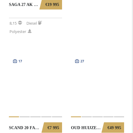
SAGA 27 AK (NOORSE SPITSGATTER) 0082026
€19 995
8,15
Diesel
Polyester
17
27
SCAND 20 FAMILY (NOORSE SLOEP) 0052026
€7 995
OUD HUIJZER 815 CABIN MET BOEGSCHROEF (1802025)
€49 995