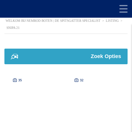
WELKOM BIJ NEMROD BOTEN | DE SPITSGATTER SPECIALIST
>
LISTING
>
SNIPA 21
Zoek Opties
35
32